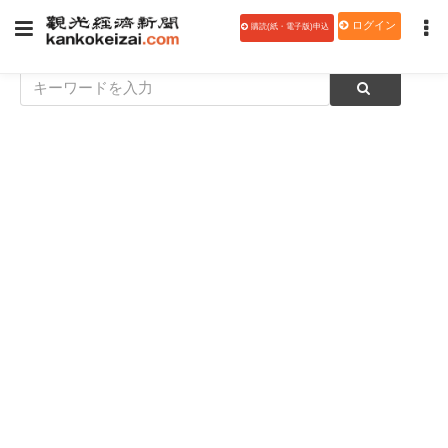
ログイン
購読(紙・電子版)申込