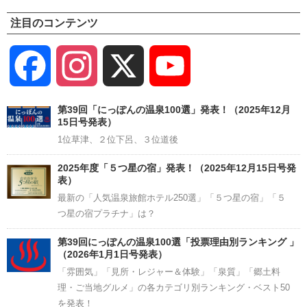
注目のコンテンツ
Facebook
Instagram
X
YouTube
Channel
第39回「にっぽんの温泉100選」発表！（2025年12月
15日号発表）
1位草津、２位下呂、３位道後
2025年度「５つ星の宿」発表！（2025年12月15日号発
表）
最新の「人気温泉旅館ホテル250選」「５つ星の宿」「５
つ星の宿プラチナ」は？
第39回にっぽんの温泉100選「投票理由別ランキング 」
（2026年1月1日号発表）
「雰囲気」「見所・レジャー＆体験」「泉質」「郷土料
理・ご当地グルメ」の各カテゴリ別ランキング・ベスト50
を発表！