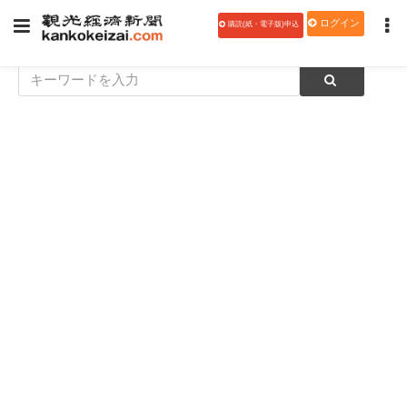
ログイン
購読(紙・電子版)申込