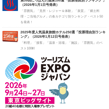
第39回にっぽんの温泉100選「投票理由別ランキング 」
（2026年1月1日号発表）
「雰囲気」「見所・レジャー＆体験」「泉質」「郷土料
理・ご当地グルメ」の各カテゴリ別ランキング・ベスト50
を発表！
2025年度人気温泉旅館ホテル250選「投票理由別ランキ
ング」（2026年1月12日号発表）
「料理」「接客」「温泉・浴場」「施設」「雰囲気」のベ
スト100軒