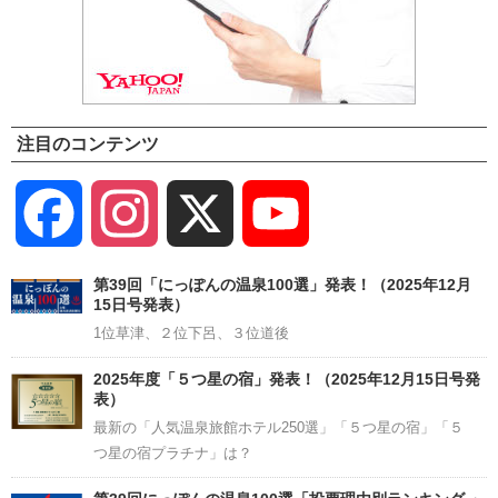
注目のコンテンツ
Facebook
Instagram
X
YouTube
Channel
第39回「にっぽんの温泉100選」発表！（2025年12月
15日号発表）
1位草津、２位下呂、３位道後
2025年度「５つ星の宿」発表！（2025年12月15日号発
表）
最新の「人気温泉旅館ホテル250選」「５つ星の宿」「５
つ星の宿プラチナ」は？