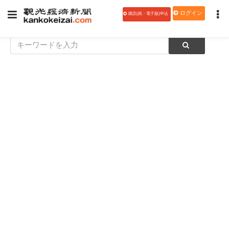
ログイン
購読(紙・電子版)申込