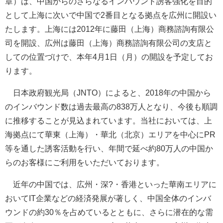
章）は、中国からのさらなるインバウンド誘客強化を目的
として上海に次いで中国で2番目となる拠点を広州に開設い
たします。上海には2012年に藤田（上海）商務諮詢有限公
司を開設、広州は藤田（上海）商務諮詢有限公司の支店と
しての位置づけで、本年4月1日（月）の開設を予定してお
ります。
日本政府観光局（JNTO）によると、2018年の中国から
のインバウンド数は過去最高の838万人となり、今後も順調
に推移することが見込まれています。当社においては、上
海拠点にて華東（上海）・華北（北京）エリアを中心にPR
等を通した誘客活動を行い、年間で延べ約80万人の中国か
らのお客様にご利用をいただいております。
近年の中国では、広州・深?・香港といった華南エリアに
おいてIT企業などの経済発展が著しく、中国全体のインバ
ウンドの約30％を占めているとともに、さらに潜在的な需