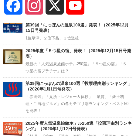
Facebook
Instagram
X
YouTube
Channel
第39回「にっぽんの温泉100選」発表！（2025年12月
15日号発表）
1位草津、２位下呂、３位道後
2025年度「５つ星の宿」発表！（2025年12月15日号発
表）
最新の「人気温泉旅館ホテル250選」「５つ星の宿」「５
つ星の宿プラチナ」は？
第39回にっぽんの温泉100選「投票理由別ランキング 」
（2026年1月1日号発表）
「雰囲気」「見所・レジャー＆体験」「泉質」「郷土料
理・ご当地グルメ」の各カテゴリ別ランキング・ベスト50
を発表！
2025年度人気温泉旅館ホテル250選「投票理由別ランキ
ング」（2026年1月12日号発表）