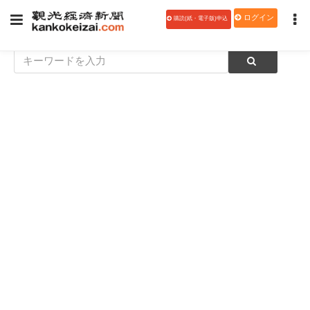
ログイン
購読(紙・電子版)申込