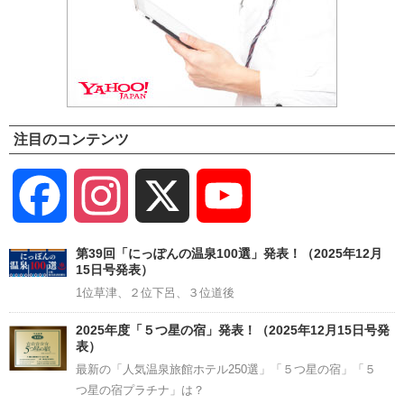
注目のコンテンツ
Facebook
Instagram
X
YouTube
Channel
第39回「にっぽんの温泉100選」発表！（2025年12月
15日号発表）
1位草津、２位下呂、３位道後
2025年度「５つ星の宿」発表！（2025年12月15日号発
表）
最新の「人気温泉旅館ホテル250選」「５つ星の宿」「５
つ星の宿プラチナ」は？