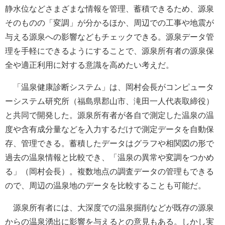
静水位などさまざまな情報を管理、蓄積できるため、源泉
そのものの「変調」が分かるほか、周辺での工事や地震が
与える源泉への影響などもチェックできる。源泉データ管
理を手軽にできるようにすることで、源泉所有者の源泉保
全や適正利用に対する意識を高めたい考えだ。
「温泉健康診断システム」は、岡村会長がコンピュータ
ーシステム研究所（福島県郡山市、滝田一人代表取締役）
と共同で開発した。源泉所有者が各自で測定した温泉の温
度や含有成分量などを入力するだけで測定データを自動保
存、管理できる。蓄積したデータはグラフや相関図の形で
過去の温泉情報と比較でき、「温泉の異常や変調をつかめ
る」（岡村会長）。複数地点の調査データの管理もできる
ので、周辺の温泉地のデータを比較することも可能だ。
源泉所有者には、大深度での温泉掘削などが既存の源泉
からの温泉湧出に影響を与えるとの意見もある。しかし実