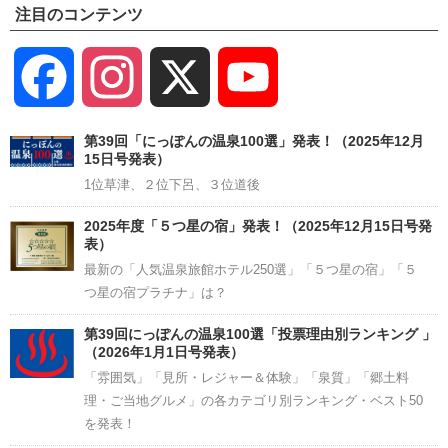
注目のコンテンツ
Facebook
Instagram
X
YouTube
Channel
第39回「にっぽんの温泉100選」発表！（2025年12月
15日号発表）
1位草津、２位下呂、３位道後
2025年度「５つ星の宿」発表！（2025年12月15日号発
表）
最新の「人気温泉旅館ホテル250選」「５つ星の宿」「５
つ星の宿プラチナ」は？
第39回にっぽんの温泉100選「投票理由別ランキング 」
（2026年1月1日号発表）
「雰囲気」「見所・レジャー＆体験」「泉質」「郷土料
理・ご当地グルメ」の各カテゴリ別ランキング・ベスト50
を発表！