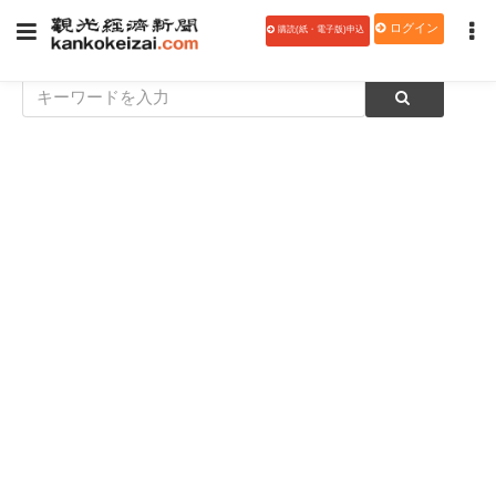
ログイン
購読(紙・電子版)申込