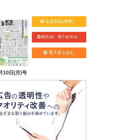
会員登録(無料)
購読(紙・電子版)申込
電子版を読む
月10日(月)号