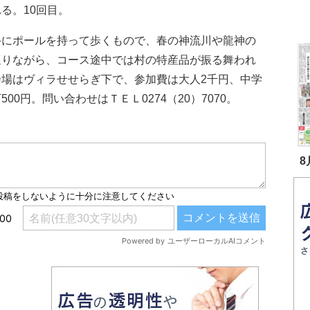
る。10回目。
にポールを持って歩くもので、春の神流川や龍神の
巡りながら、コース途中では村の特産品が振る舞われ
会場はヴィラせせらぎ下で、参加費は大人2千円、中学
500円。問い合わせはＴＥＬ0274（20）7070。
8