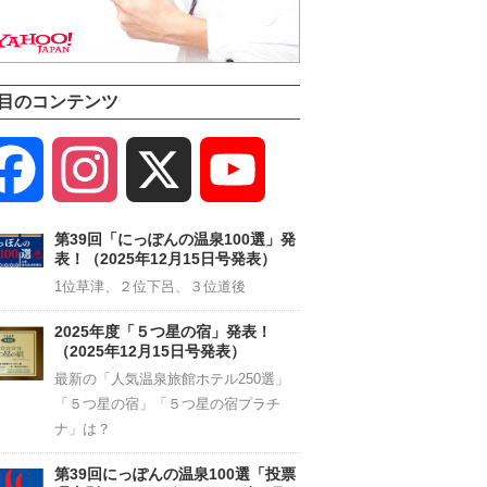
目のコンテンツ
Facebook
Instagram
X
YouTube
Channel
第39回「にっぽんの温泉100選」発
表！（2025年12月15日号発表）
1位草津、２位下呂、３位道後
2025年度「５つ星の宿」発表！
（2025年12月15日号発表）
最新の「人気温泉旅館ホテル250選」
「５つ星の宿」「５つ星の宿プラチ
ナ」は？
第39回にっぽんの温泉100選「投票