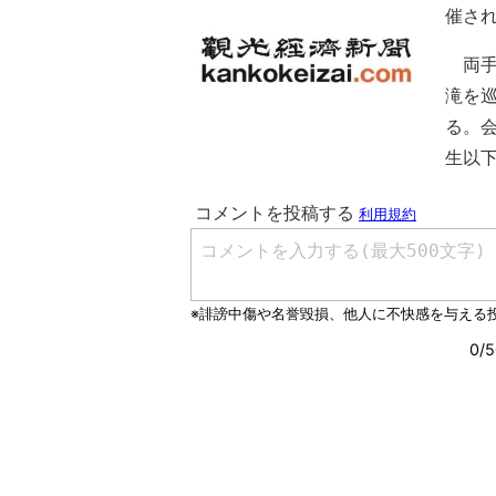
催され
両手
滝を
る。
生以下