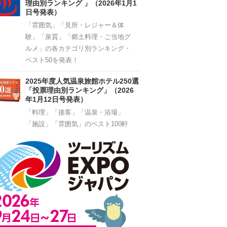
理由別ランキング 」（2026年1月1
日号発表）
「雰囲気」「見所・レジャー＆体
験」「泉質」「郷土料理・ご当地グ
ルメ」の各カテゴリ別ランキング・
ベスト50を発表！
2025年度人気温泉旅館ホテル250選
「投票理由別ランキング」（2026
年1月12日号発表）
「料理」「接客」「温泉・浴場」
「施設」「雰囲気」のベスト100軒