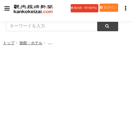
ログイン
購読(紙・電子版)申込
トップ
旅館・ホテル
箱根強羅 ゆとりろ庵、インスタグラム経由の予