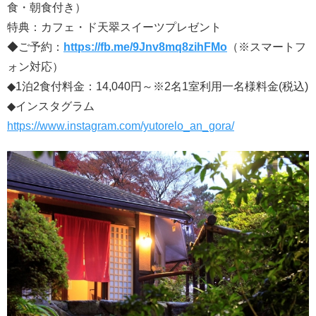
食・朝食付き）
特典：カフェ・ド天翠スイーツプレゼント
◆ご予約：
https://fb.me/9Jnv8mq8zihFMo
（※スマートフ
ォン対応）
◆1泊2食付料金：14,040円～※2名1室利用一名様料金(税込)
◆インスタグラム
https://www.instagram.com/yutorelo_an_gora/