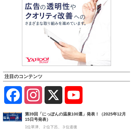
注目のコンテンツ
Facebook
Instagram
X
YouTube
Channel
第39回「にっぽんの温泉100選」発表！（2025年12月
15日号発表）
1位草津、２位下呂、３位道後