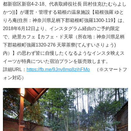
都新宿区新宿4-2-18、代表取締役社長 田村佳克(たむらよし
かつ))】が運営・管理する箱根の温泉施設【箱根強羅 ゆと
りろ庵(住所：神奈川県足柄下郡箱根町強羅1300-119】は、
2018年6月12日より、インスタグラム経由のご予約限定
で、絶景カフェ【カフェ・ド天翠（所在地：神奈川県足柄
下郡箱根町強羅1320-276 天翠茶寮(てんすいさりょう)
内）】の思わず皆に自慢したくなるようなインスタ映えス
イーツが特典についた宿泊プランを販売致します。
詳細URL：
https://fb.me/9Jnv8mq8zihFMo
（※スマートフ
ォン対応）