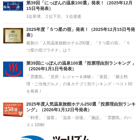
Channel
第39回「にっぽんの温泉100選」発表！（2025年12月
15日号発表）
1位草津、２位下呂、３位道後
2025年度「５つ星の宿」発表！（2025年12月15日号発
表）
最新の「人気温泉旅館ホテル250選」「５つ星の宿」「５
つ星の宿プラチナ」は？
第39回にっぽんの温泉100選「投票理由別ランキング 」
（2026年1月1日号発表）
「雰囲気」「見所・レジャー＆体験」「泉質」「郷土料
理・ご当地グルメ」の各カテゴリ別ランキング・ベスト50
を発表！
2025年度人気温泉旅館ホテル250選「投票理由別ランキ
ング」（2026年1月12日号発表）
「料理」「接客」「温泉・浴場」「施設」「雰囲気」のベ
スト100軒