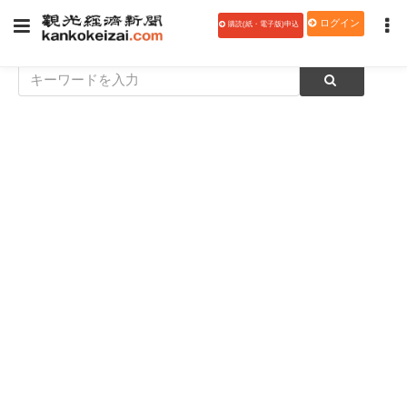
ログイン
購読(紙・電子版)申込