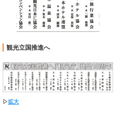
観光立国推進へ
▷
拡大