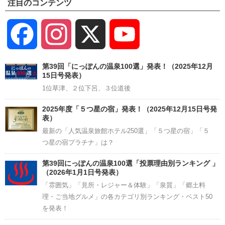
注目のコンテンツ
Facebook
Instagram
X
YouTube
Channel
第39回「にっぽんの温泉100選」発表！（2025年12月
15日号発表）
1位草津、２位下呂、３位道後
2025年度「５つ星の宿」発表！（2025年12月15日号発
表）
最新の「人気温泉旅館ホテル250選」「５つ星の宿」「５
つ星の宿プラチナ」は？
第39回にっぽんの温泉100選「投票理由別ランキング 」
（2026年1月1日号発表）
「雰囲気」「見所・レジャー＆体験」「泉質」「郷土料
理・ご当地グルメ」の各カテゴリ別ランキング・ベスト50
を発表！