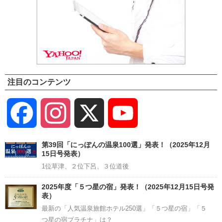
注目のコンテンツ
Facebook
Instagram
X
YouTube
Channel
第39回「にっぽんの温泉100選」発表！（2025年12月
15日号発表）
1位草津、２位下呂、３位道後
2025年度「５つ星の宿」発表！（2025年12月15日号発
表）
最新の「人気温泉旅館ホテル250選」「５つ星の宿」「５
つ星の宿プラチナ」は？