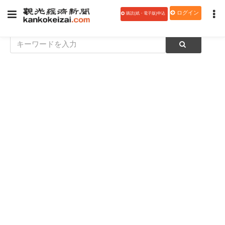
ログイン
購読(紙・電子版)申込