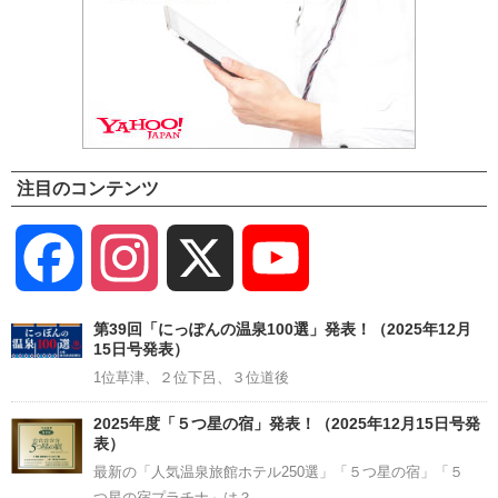
注目のコンテンツ
Facebook
Instagram
X
YouTube
Channel
第39回「にっぽんの温泉100選」発表！（2025年12月
15日号発表）
1位草津、２位下呂、３位道後
2025年度「５つ星の宿」発表！（2025年12月15日号発
表）
最新の「人気温泉旅館ホテル250選」「５つ星の宿」「５
つ星の宿プラチナ」は？