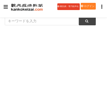
ログイン
購読(紙・電子版)申込