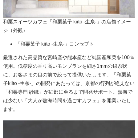
和栗スイーツカフェ「和栗菓子 kiito -生糸-」の店舗イメー
ジ（外観）
「和栗菓子 kiito -生糸-」コンセプト
厳選された高品質な宮崎産や熊本産など純国産和栗を100％
使用。低糖度の香り高いモンブランを細さ1mmの錦糸状
に、お客さまの目の前で絞って提供いたします。「和栗菓
子kiito -生糸-」の開発にあたっては、京都の行列が絶えない
「和栗専門 紗織」が細部に至るまで開発サポート。熱海で
は少ない「大人が熱海時間を過ごすカフェ」を開業いたし
ます。