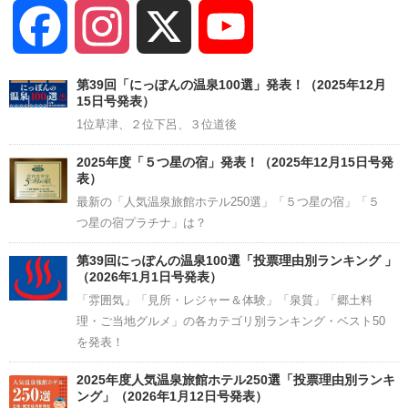
Facebook
Instagram
X
YouTube
Channel
第39回「にっぽんの温泉100選」発表！（2025年12月
15日号発表）
1位草津、２位下呂、３位道後
2025年度「５つ星の宿」発表！（2025年12月15日号発
表）
最新の「人気温泉旅館ホテル250選」「５つ星の宿」「５
つ星の宿プラチナ」は？
第39回にっぽんの温泉100選「投票理由別ランキング 」
（2026年1月1日号発表）
「雰囲気」「見所・レジャー＆体験」「泉質」「郷土料
理・ご当地グルメ」の各カテゴリ別ランキング・ベスト50
を発表！
2025年度人気温泉旅館ホテル250選「投票理由別ランキ
ング」（2026年1月12日号発表）