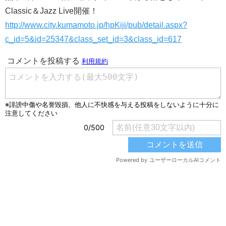
Classic＆Jazz Live開催！
http://www.city.kumamoto.jp/hpKiji/pub/detail.aspx?
c_id=5&id=25347&class_set_id=3&class_id=617