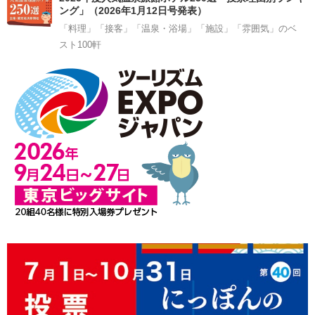
ング」（2026年1月12日号発表）
「料理」「接客」「温泉・浴場」「施設」「雰囲気」のベ
スト100軒