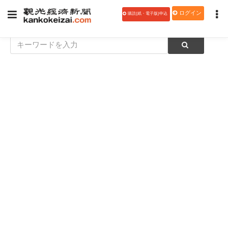
ログイン
購読(紙・電子版)申込