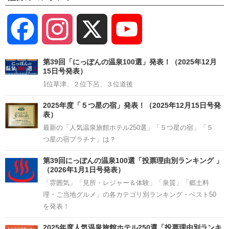
Facebook
Instagram
X
YouTube
Channel
第39回「にっぽんの温泉100選」発表！（2025年12月
15日号発表）
1位草津、２位下呂、３位道後
2025年度「５つ星の宿」発表！（2025年12月15日号発
表）
最新の「人気温泉旅館ホテル250選」「５つ星の宿」「５
つ星の宿プラチナ」は？
第39回にっぽんの温泉100選「投票理由別ランキング 」
（2026年1月1日号発表）
「雰囲気」「見所・レジャー＆体験」「泉質」「郷土料
理・ご当地グルメ」の各カテゴリ別ランキング・ベスト50
を発表！
2025年度人気温泉旅館ホテル250選「投票理由別ランキ