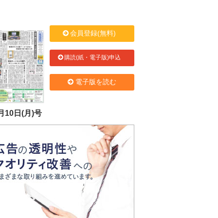
会員登録(無料)
購読(紙・電子版)申込
電子版を読む
月10日(月)号