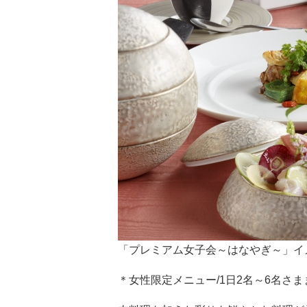
「プレミアム女子会～はなやぎ～」イ
＊女性限定メニュー/1日2名～6名さま