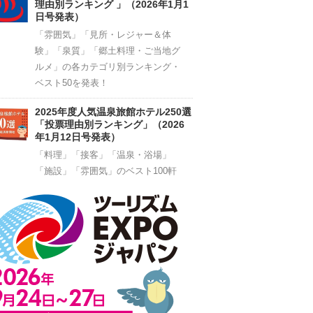
理由別ランキング 」（2026年1月1
日号発表）
「雰囲気」「見所・レジャー＆体
験」「泉質」「郷土料理・ご当地グ
ルメ」の各カテゴリ別ランキング・
ベスト50を発表！
2025年度人気温泉旅館ホテル250選
「投票理由別ランキング」（2026
年1月12日号発表）
「料理」「接客」「温泉・浴場」
「施設」「雰囲気」のベスト100軒