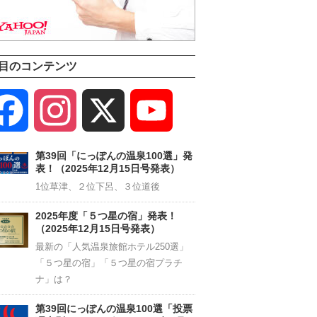
目のコンテンツ
Facebook
Instagram
X
YouTube
Channel
第39回「にっぽんの温泉100選」発
表！（2025年12月15日号発表）
1位草津、２位下呂、３位道後
2025年度「５つ星の宿」発表！
（2025年12月15日号発表）
最新の「人気温泉旅館ホテル250選」
「５つ星の宿」「５つ星の宿プラチ
ナ」は？
第39回にっぽんの温泉100選「投票