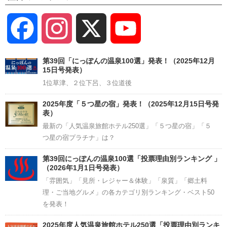
Facebook
Instagram
X
YouTube
Channel
第39回「にっぽんの温泉100選」発表！（2025年12月
15日号発表）
1位草津、２位下呂、３位道後
2025年度「５つ星の宿」発表！（2025年12月15日号発
表）
最新の「人気温泉旅館ホテル250選」「５つ星の宿」「５
つ星の宿プラチナ」は？
第39回にっぽんの温泉100選「投票理由別ランキング 」
（2026年1月1日号発表）
「雰囲気」「見所・レジャー＆体験」「泉質」「郷土料
理・ご当地グルメ」の各カテゴリ別ランキング・ベスト50
を発表！
2025年度人気温泉旅館ホテル250選「投票理由別ランキ