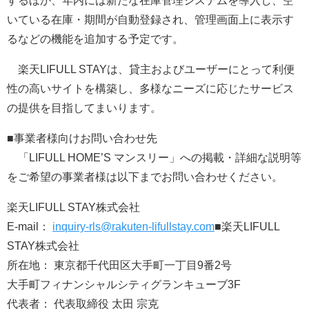
するほか、年内には新たな在庫管理システムを導入し、空
いている在庫・期間が自動登録され、管理画面上に表示す
るなどの機能を追加する予定です。
楽天LIFULL STAYは、貸主およびユーザーにとって利便
性の高いサイトを構築し、多様なニーズに応じたサービス
の提供を目指してまいります。
■事業者様向けお問い合わせ先
「LIFULL HOME’S マンスリー」への掲載・詳細な説明等
をご希望の事業者様は以下までお問い合わせください。
楽天LIFULL STAY株式会社
E-mail：
inquiry-rls@rakuten-lifullstay.com
■楽天LIFULL
STAY株式会社
所在地： 東京都千代田区大手町一丁目9番2号
大手町フィナンシャルシティグランキューブ3F
代表者： 代表取締役 太田 宗克