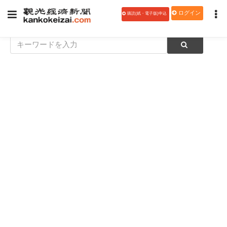
ログイン
購読(紙・電子版)申込