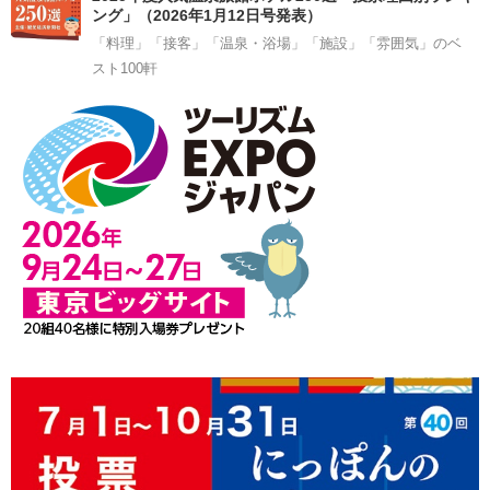
ング」（2026年1月12日号発表）
「料理」「接客」「温泉・浴場」「施設」「雰囲気」のベ
スト100軒