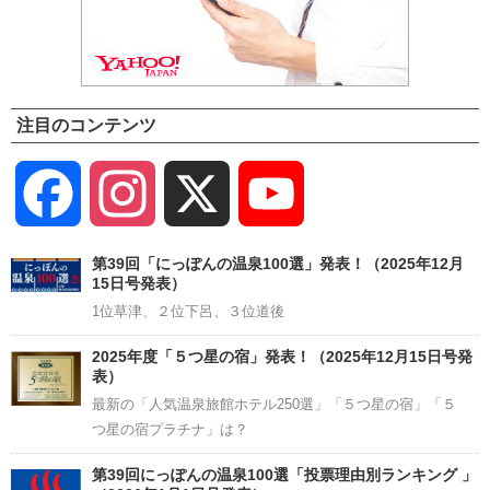
注目のコンテンツ
Facebook
Instagram
X
YouTube
Channel
第39回「にっぽんの温泉100選」発表！（2025年12月
15日号発表）
1位草津、２位下呂、３位道後
2025年度「５つ星の宿」発表！（2025年12月15日号発
表）
最新の「人気温泉旅館ホテル250選」「５つ星の宿」「５
つ星の宿プラチナ」は？
第39回にっぽんの温泉100選「投票理由別ランキング 」