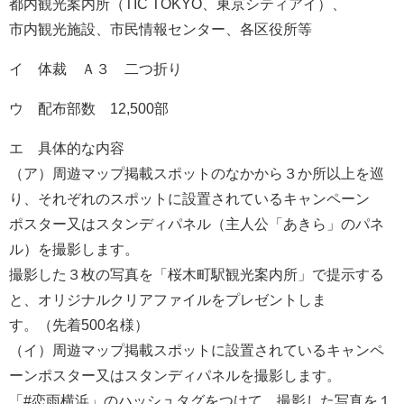
都内観光案内所（TIC TOKYO、東京シティアイ）、
市内観光施設、市民情報センター、各区役所等
イ 体裁 Ａ３ 二つ折り
ウ 配布部数 12,500部
エ 具体的な内容
（ア）周遊マップ掲載スポットのなかから３か所以上を巡
り、それぞれのスポットに設置されているキャンペーン
ポスター又はスタンディパネル（主人公「あきら」のパネ
ル）を撮影します。
撮影した３枚の写真を「桜木町駅観光案内所」で提示する
と、オリジナルクリアファイルをプレゼントしま
す。（先着500名様）
（イ）周遊マップ掲載スポットに設置されているキャンペ
ーンポスター又はスタンディパネルを撮影します。
「#恋雨横浜」のハッシュタグをつけて、撮影した写真を１