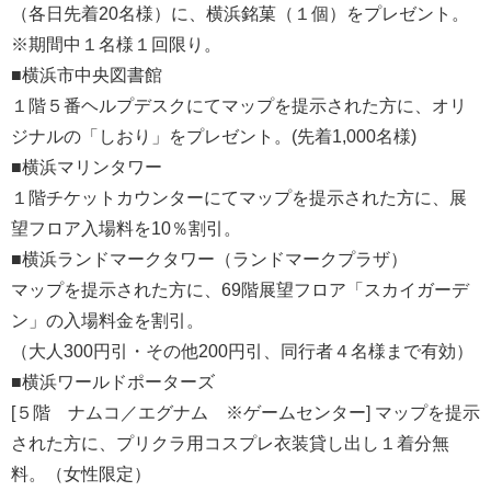
（各日先着20名様）に、横浜銘菓（１個）をプレゼント。
※期間中１名様１回限り。
■横浜市中央図書館
１階５番ヘルプデスクにてマップを提示された方に、オリ
ジナルの「しおり」をプレゼント。(先着1,000名様)
■横浜マリンタワー
１階チケットカウンターにてマップを提示された方に、展
望フロア入場料を10％割引。
■横浜ランドマークタワー（ランドマークプラザ）
マップを提示された方に、69階展望フロア「スカイガーデ
ン」の入場料金を割引。
（大人300円引・その他200円引、同行者４名様まで有効）
■横浜ワールドポーターズ
[５階 ナムコ／エグナム ※ゲームセンター] マップを提示
された方に、プリクラ用コスプレ衣装貸し出し１着分無
料。（女性限定）