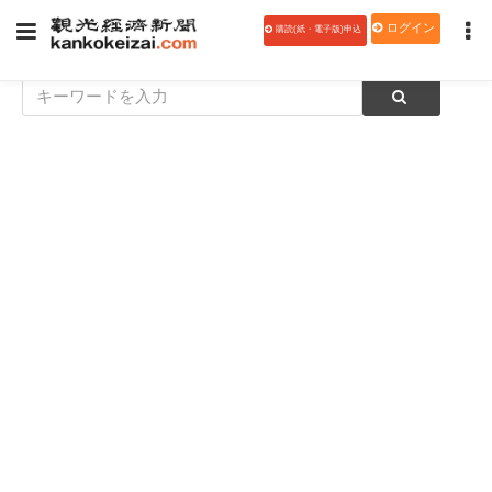
ログイン
購読(紙・電子版)申込