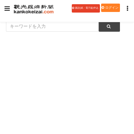
ログイン
購読(紙・電子版)申込