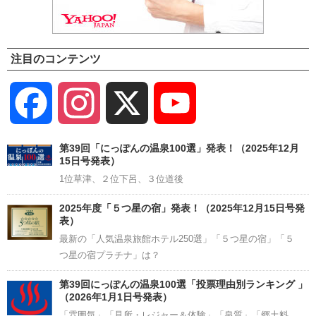
注目のコンテンツ
Facebook
Instagram
X
YouTube
Channel
第39回「にっぽんの温泉100選」発表！（2025年12月
15日号発表）
1位草津、２位下呂、３位道後
2025年度「５つ星の宿」発表！（2025年12月15日号発
表）
最新の「人気温泉旅館ホテル250選」「５つ星の宿」「５
つ星の宿プラチナ」は？
第39回にっぽんの温泉100選「投票理由別ランキング 」
（2026年1月1日号発表）
「雰囲気」「見所・レジャー＆体験」「泉質」「郷土料