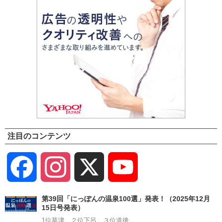
注目のコンテンツ
Facebook
Instagram
X
YouTube
Channel
第39回「にっぽんの温泉100選」発表！（2025年12月
15日号発表）
1位草津、２位下呂、３位道後