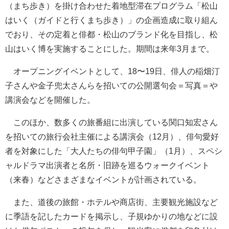
（まち歩き）を掛け合わせた着地型滞在プログラム「松山
はいく（ガイドと行くまち歩き）」の企画造成に取り組ん
でおり、その定着と俳都・松山のブランド化を目指し、松
山はいく博を実施することにした。期間は来年3月まで。
オープニングイベントとして、18〜19日、俳人の稲畑汀
子さんや金子兜太さんらを招いての公開選句会＝写真＝や
講演会などを開催した。
このほか、数多くの旅番組に出演している関口知宏さん
を招いての旅行会社主催による講演会（12月）、俳句愛好
者を対象にした「大人たちの俳句甲子園」（1月）、スペシ
ャルドラマ出演者と名所・旧跡を巡るウォークイベント
（来春）などさまざまなイベントが計画されている。
また、道後の旅館・ホテルや商店街、主要観光施設など
に季語を記したカードを掲示し、子規ゆかりの地などに設