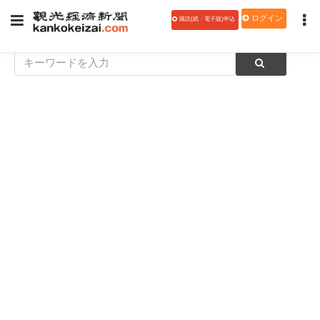
ログイン
購読(紙・電子版)申込