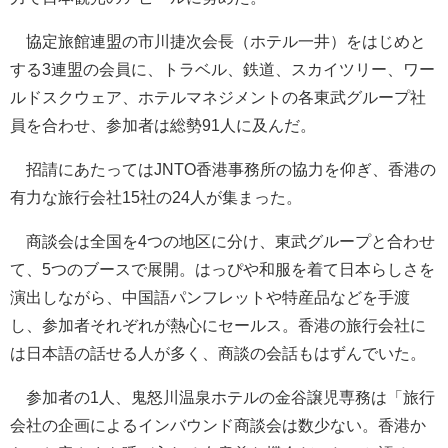
協定旅館連盟の市川捷次会長（ホテル一井）をはじめと
する3連盟の会員に、トラベル、鉄道、スカイツリー、ワー
ルドスクウェア、ホテルマネジメントの各東武グループ社
員を合わせ、参加者は総勢91人に及んだ。
招請にあたってはJNTO香港事務所の協力を仰ぎ、香港の
有力な旅行会社15社の24人が集まった。
商談会は全国を4つの地区に分け、東武グループと合わせ
て、5つのブースで展開。はっぴや和服を着て日本らしさを
演出しながら、中国語パンフレットや特産品などを手渡
し、参加者それぞれが熱心にセールス。香港の旅行会社に
は日本語の話せる人が多く、商談の会話もはずんでいた。
参加者の1人、鬼怒川温泉ホテルの金谷譲児専務は「旅行
会社の企画によるインバウンド商談会は数少ない。香港か