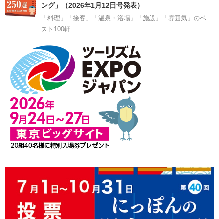
ング」（2026年1月12日号発表）
「料理」「接客」「温泉・浴場」「施設」「雰囲気」のベ
スト100軒