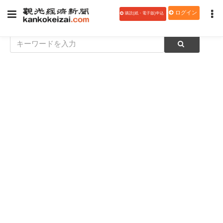
ログイン
購読(紙・電子版)申込