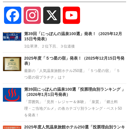
Facebook
Instagram
X
YouTube
Channel
第39回「にっぽんの温泉100選」発表！（2025年12月
15日号発表）
1位草津、２位下呂、３位道後
2025年度「５つ星の宿」発表！（2025年12月15日号発
表）
最新の「人気温泉旅館ホテル250選」「５つ星の宿」「５
つ星の宿プラチナ」は？
第39回にっぽんの温泉100選「投票理由別ランキング 」
（2026年1月1日号発表）
「雰囲気」「見所・レジャー＆体験」「泉質」「郷土料
理・ご当地グルメ」の各カテゴリ別ランキング・ベスト50
を発表！
2025年度人気温泉旅館ホテル250選「投票理由別ランキ