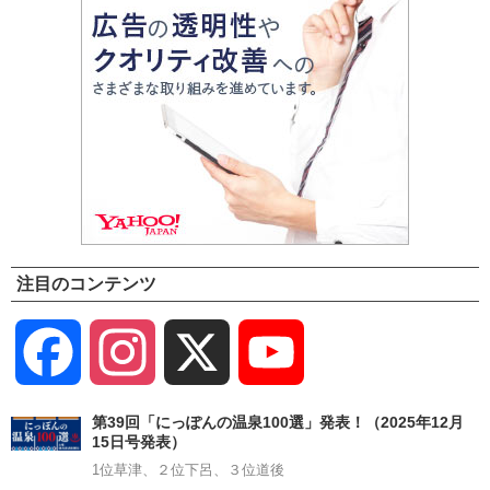
注目のコンテンツ
Facebook
Instagram
X
YouTube
Channel
第39回「にっぽんの温泉100選」発表！（2025年12月
15日号発表）
1位草津、２位下呂、３位道後