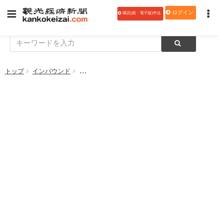
ログイン
購読(紙・電子版)申込
トップ
インバウンド
東京/成田〜カルガリー線を通年で毎日運航に 