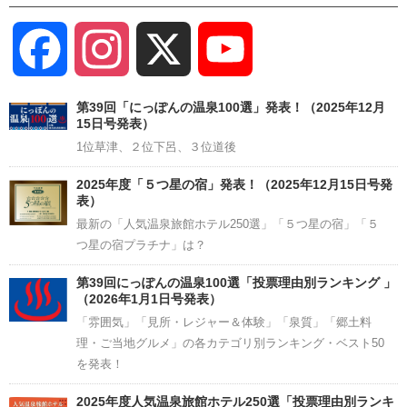
Facebook
Instagram
X
YouTube
Channel
第39回「にっぽんの温泉100選」発表！（2025年12月
15日号発表）
1位草津、２位下呂、３位道後
2025年度「５つ星の宿」発表！（2025年12月15日号発
表）
最新の「人気温泉旅館ホテル250選」「５つ星の宿」「５
つ星の宿プラチナ」は？
第39回にっぽんの温泉100選「投票理由別ランキング 」
（2026年1月1日号発表）
「雰囲気」「見所・レジャー＆体験」「泉質」「郷土料
理・ご当地グルメ」の各カテゴリ別ランキング・ベスト50
を発表！
2025年度人気温泉旅館ホテル250選「投票理由別ランキ