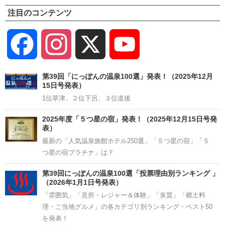
注目のコンテンツ
Facebook
Instagram
X
YouTube
Channel
第39回「にっぽんの温泉100選」発表！（2025年12月
15日号発表）
1位草津、２位下呂、３位道後
2025年度「５つ星の宿」発表！（2025年12月15日号発
表）
最新の「人気温泉旅館ホテル250選」「５つ星の宿」「５
つ星の宿プラチナ」は？
第39回にっぽんの温泉100選「投票理由別ランキング 」
（2026年1月1日号発表）
「雰囲気」「見所・レジャー＆体験」「泉質」「郷土料
理・ご当地グルメ」の各カテゴリ別ランキング・ベスト50
を発表！