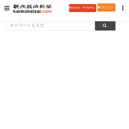
ログイン
購読(紙・電子版)申込