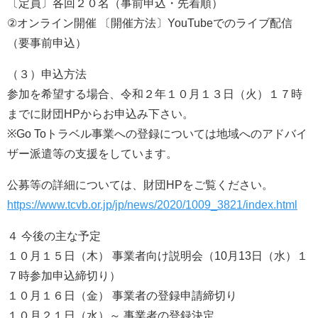
〔定員〕各回２０名（事前申込・先着順）
②オンライン開催 〔開催方法〕YouTubeでのライブ配信
（要事前申込）
（３）申込方法
参加を希望する場合、令和２年１０月１３日（火）１７時
までに財団HPからお申込み下さい。
※Go Toトラベル事業への登録については地域へのアドバイ
ザー派遣等の支援をしています。
公募等の詳細については、財団HPをご覧ください。
https://www.tcvb.or.jp/jp/news/2020/1009_3821/index.html
４ 今後の主な予定
１０月１５日（木） 事業者向け説明会（10月13日（水）１
７時参加申込締切り）
１０月１６日（金） 事業者の登録申請締切り
１０月２１日（水）～ 事業者の登録決定