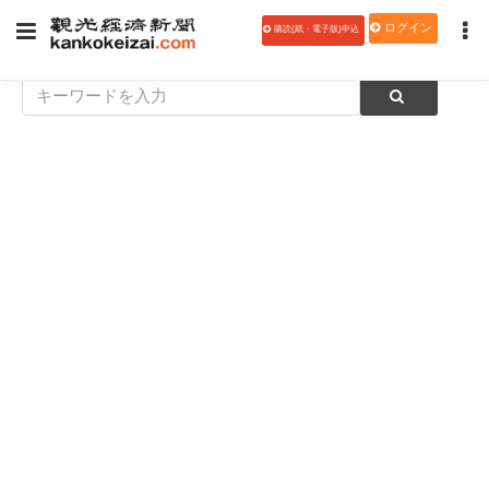
ログイン
購読(紙・電子版)申込