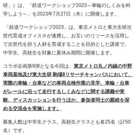
研」）は、「鉄道ワークショップ2023～車輪のしくみを科
学しよう～」を2023年7月27日（木）に開催します。
「鉄道ワークショップ2023」は、東京メトロと東大生研次
世代育成オフィス※が連携し、お互いのリソースを活用し
て次世代を担う人材を育成することを目的とした講座で、
中学生、高校生を対象に夏休み期間に開催します。
コラボ企画第9弾となる今回は、
東京メトロ丸ノ内線の中野
車両基地及び東大生研 駒場Ⅱリサーチキャンパスにおいて、
実際の車輪・台車などの車両点検作業の見学、車輪・台車
がレールに沿って走行するしくみなどに関する講義や実
験、ディスカッションを行うほか、参加者同士の親睦を深
める交流会を実施します。
募集人数は中学生クラス、高校生クラスとも各25名（計50
名）です。