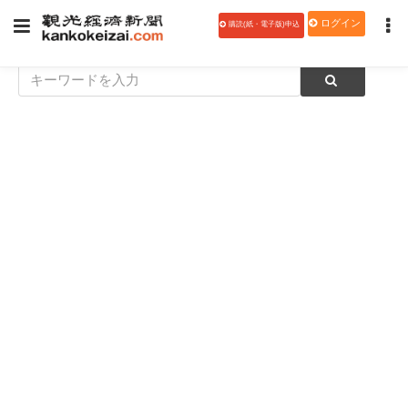
ログイン
購読(紙・電子版)申込