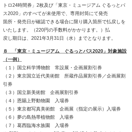
トロ24時間券」2枚及び「東京・ミュージアム ぐるっとパ
ス2020」のすべてが未使用で、専用封筒にて発売
箇所・発売日が確認できる場合に限り購入箇所で払戻しを
いたします。（220円の手数料がかかります。）払
戻し期日は、2021年3月31日（水）までとなります。
８ 「東京・ミュージアム ぐるっとパス2020」対象施設
（一例）
（１）国立科学博物館 常設展・企画展割引券
（２）東京国立近代美術館 所蔵作品展割引券／企画展割
引券
（３）国立新美術館 企画展割引券
（４）恩賜上野動物園 入場券
（５）東京都写真美術館 企画展（指定の展示）入場券
（６）夢の島熱帯植物館 入場券
（７）葛西臨海水族園 入場券