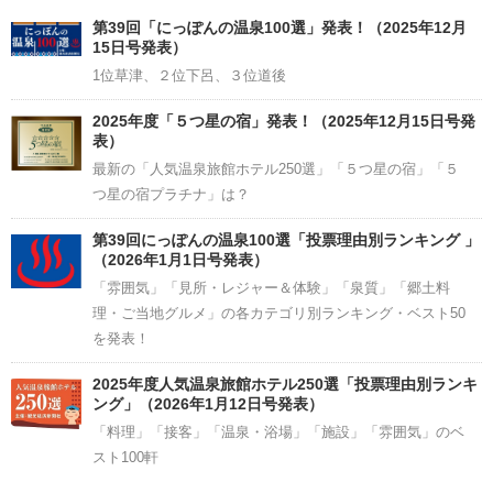
Channel
第39回「にっぽんの温泉100選」発表！（2025年12月
15日号発表）
1位草津、２位下呂、３位道後
2025年度「５つ星の宿」発表！（2025年12月15日号発
表）
最新の「人気温泉旅館ホテル250選」「５つ星の宿」「５
つ星の宿プラチナ」は？
第39回にっぽんの温泉100選「投票理由別ランキング 」
（2026年1月1日号発表）
「雰囲気」「見所・レジャー＆体験」「泉質」「郷土料
理・ご当地グルメ」の各カテゴリ別ランキング・ベスト50
を発表！
2025年度人気温泉旅館ホテル250選「投票理由別ランキ
ング」（2026年1月12日号発表）
「料理」「接客」「温泉・浴場」「施設」「雰囲気」のベ
スト100軒