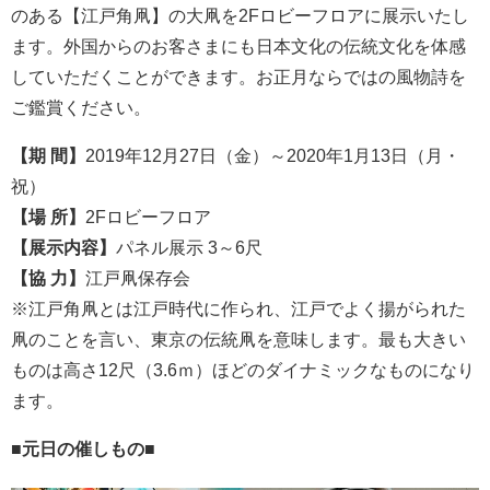
のある【江戸角凧】の大凧を2Fロビーフロアに展示いたし
ます。外国からのお客さまにも日本文化の伝統文化を体感
していただくことができます。お正月ならではの風物詩を
ご鑑賞ください。
【期 間】
2019年12月27日（金）～2020年1月13日（月・
祝）
【場 所】
2Fロビーフロア
【展示内容】
パネル展示 3～6尺
【協 力】
江戸凧保存会
※江戸角凧とは江戸時代に作られ、江戸でよく揚がられた
凧のことを言い、東京の伝統凧を意味します。最も大きい
ものは高さ12尺（3.6ｍ）ほどのダイナミックなものになり
ます。
■元日の催しもの■