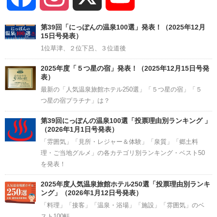
Channel
第39回「にっぽんの温泉100選」発表！（2025年12月
15日号発表）
1位草津、２位下呂、３位道後
2025年度「５つ星の宿」発表！（2025年12月15日号発
表）
最新の「人気温泉旅館ホテル250選」「５つ星の宿」「５
つ星の宿プラチナ」は？
第39回にっぽんの温泉100選「投票理由別ランキング 」
（2026年1月1日号発表）
「雰囲気」「見所・レジャー＆体験」「泉質」「郷土料
理・ご当地グルメ」の各カテゴリ別ランキング・ベスト50
を発表！
2025年度人気温泉旅館ホテル250選「投票理由別ランキ
ング」（2026年1月12日号発表）
「料理」「接客」「温泉・浴場」「施設」「雰囲気」のベ
スト100軒