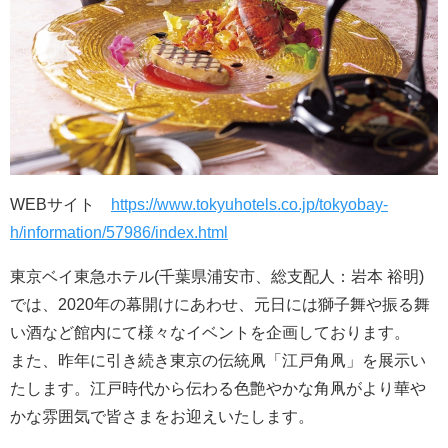
WEBサイト
https://www.tokyuhotels.co.jp/tokyobay-
h/information/57986/index.html
東京ベイ東急ホテル(千葉県浦安市、総支配人：岩本 裕明)
では、2020年の幕開けにあわせ、元日には獅子舞や振る舞
い酒など館内にて様々なイベントを企画しております。
また、昨年に引き続き東京の伝統凧「江戸角凧」を展示い
たします。江戸時代から伝わる色艶やかな角凧がより華や
かな雰囲気で皆さまをお迎えいたします。