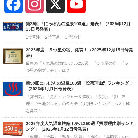
Facebook
Instagram
X
YouTube
Channel
第39回「にっぽんの温泉100選」発表！（2025年12月
15日号発表）
1位草津、２位下呂、３位道後
2025年度「５つ星の宿」発表！（2025年12月15日号発
表）
最新の「人気温泉旅館ホテル250選」「５つ星の宿」「５
つ星の宿プラチナ」は？
第39回にっぽんの温泉100選「投票理由別ランキング 」
（2026年1月1日号発表）
「雰囲気」「見所・レジャー＆体験」「泉質」「郷土料
理・ご当地グルメ」の各カテゴリ別ランキング・ベスト50
を発表！
2025年度人気温泉旅館ホテル250選「投票理由別ランキ
ング」（2026年1月12日号発表）
「料理」「接客」「温泉・浴場」「施設」「雰囲気」のベ