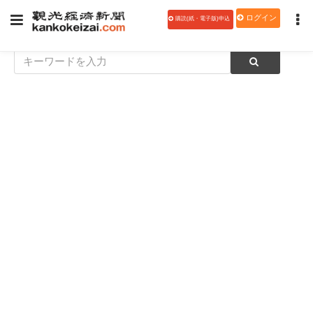
ログイン
購読(紙・電子版)申込