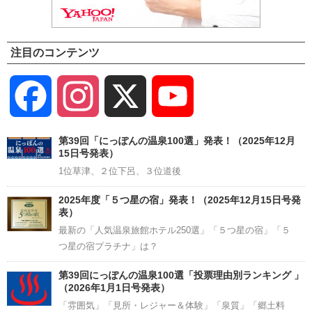
注目のコンテンツ
Facebook
Instagram
X
YouTube
Channel
第39回「にっぽんの温泉100選」発表！（2025年12月
15日号発表）
1位草津、２位下呂、３位道後
2025年度「５つ星の宿」発表！（2025年12月15日号発
表）
最新の「人気温泉旅館ホテル250選」「５つ星の宿」「５
つ星の宿プラチナ」は？
第39回にっぽんの温泉100選「投票理由別ランキング 」
（2026年1月1日号発表）
「雰囲気」「見所・レジャー＆体験」「泉質」「郷土料