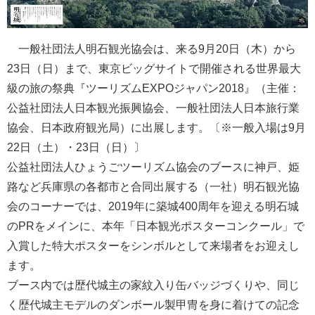
一般社団法人明石観光協会は、来る9月20日（木）から
23日（日）まで、東京ビッグサイトで開催される世界最大
級の旅の祭典『ツーリズムEXPOジャパン2018』（主催：
公益社団法人日本観光振興協会、一般社団法人日本旅行業
協会、日本政府観光局）に出展します。〔※一般入場は9月
22日（土）・23日（日）〕
公益社団法人ひょうごツーリズム協会のブースに神戸、姫
路など兵庫県の各都市と合同出展する（一社）明石観光協
会のコーナーでは、2019年に築城400周年を迎える明石城
のPRをメインに、本年「日本観光ポスターコンクール」で
入賞した特大ポスターをシンボルとして来場者をお迎えし
ます。
ブース内では歴代城主の家紋入り缶バッジづくりや、同じ
く歴代城主モデルのダンボール製甲冑を身に着けての記念