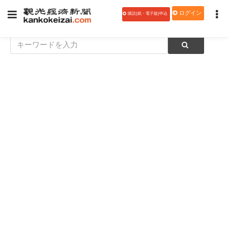
ログイン
購読(紙・電子版)申込