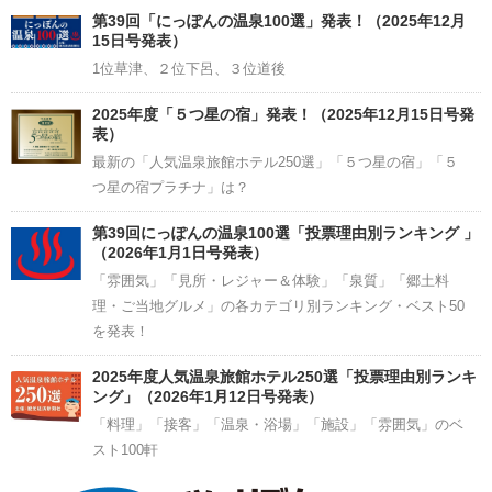
Channel
第39回「にっぽんの温泉100選」発表！（2025年12月
15日号発表）
1位草津、２位下呂、３位道後
2025年度「５つ星の宿」発表！（2025年12月15日号発
表）
最新の「人気温泉旅館ホテル250選」「５つ星の宿」「５
つ星の宿プラチナ」は？
第39回にっぽんの温泉100選「投票理由別ランキング 」
（2026年1月1日号発表）
「雰囲気」「見所・レジャー＆体験」「泉質」「郷土料
理・ご当地グルメ」の各カテゴリ別ランキング・ベスト50
を発表！
2025年度人気温泉旅館ホテル250選「投票理由別ランキ
ング」（2026年1月12日号発表）
「料理」「接客」「温泉・浴場」「施設」「雰囲気」のベ
スト100軒