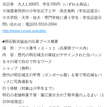
当日券 大人1,300円、学生700円（いずれも税込）
※保護者同伴の小学生以下と中・高生無料（学生証提示）
※大学院・大学・短大・専門学校に通う学生：学生証提示
問い合わせ：電話03-5510-2004
http://www.t-expo.jp/public
■明石観光協会の出展ブース概要
場 所：ブース番号Ｊ３－１１（兵庫県ブース内）
内 容：歴代の明石城主の家紋がデザインされた缶バッジ
をその場で自分で作るワーク
ショップ（無料）
歴代の明石城主の甲冑（ダンボール製）を着て明石城をバ
ックに写真撮影を
行う体験（対象は小学生まで）
明石の老舗和菓子屋・藤江屋分大の丁稚羊羹のふるまい（1
日50名限定）