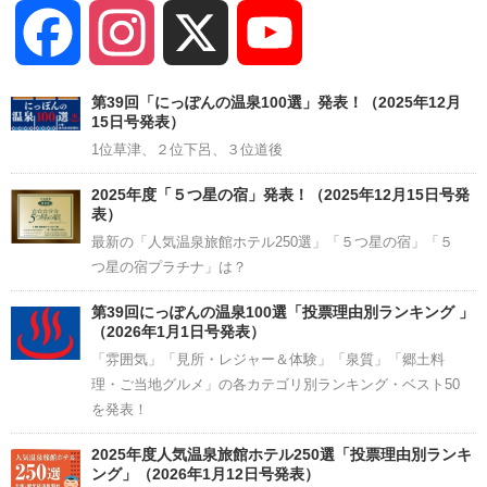
Facebook
Instagram
X
YouTube
Channel
第39回「にっぽんの温泉100選」発表！（2025年12月
15日号発表）
1位草津、２位下呂、３位道後
2025年度「５つ星の宿」発表！（2025年12月15日号発
表）
最新の「人気温泉旅館ホテル250選」「５つ星の宿」「５
つ星の宿プラチナ」は？
第39回にっぽんの温泉100選「投票理由別ランキング 」
（2026年1月1日号発表）
「雰囲気」「見所・レジャー＆体験」「泉質」「郷土料
理・ご当地グルメ」の各カテゴリ別ランキング・ベスト50
を発表！
2025年度人気温泉旅館ホテル250選「投票理由別ランキ
ング」（2026年1月12日号発表）