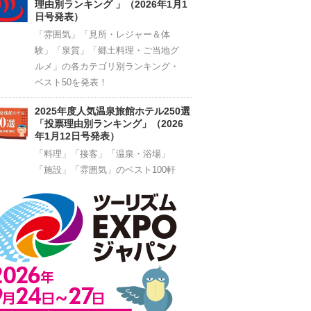
理由別ランキング 」（2026年1月1
日号発表）
「雰囲気」「見所・レジャー＆体
験」「泉質」「郷土料理・ご当地グ
ルメ」の各カテゴリ別ランキング・
ベスト50を発表！
2025年度人気温泉旅館ホテル250選
「投票理由別ランキング」（2026
年1月12日号発表）
「料理」「接客」「温泉・浴場」
「施設」「雰囲気」のベスト100軒