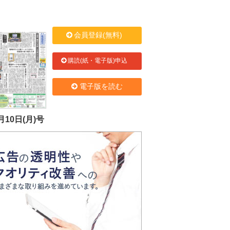
会員登録(無料)
購読(紙・電子版)申込
電子版を読む
月10日(月)号