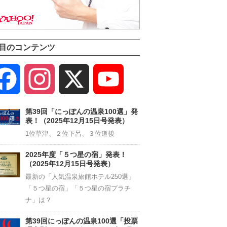
目のコンテンツ
Facebook
Instagram
X
YouTube
Channel
第39回「にっぽんの温泉100選」発
表！（2025年12月15日号発表）
1位草津、２位下呂、３位道後
2025年度「５つ星の宿」発表！
（2025年12月15日号発表）
最新の「人気温泉旅館ホテル250選」
「５つ星の宿」「５つ星の宿プラチ
ナ」は？
第39回にっぽんの温泉100選「投票