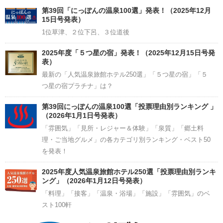
Channel
第39回「にっぽんの温泉100選」発表！（2025年12月
15日号発表）
1位草津、２位下呂、３位道後
2025年度「５つ星の宿」発表！（2025年12月15日号発
表）
最新の「人気温泉旅館ホテル250選」「５つ星の宿」「５
つ星の宿プラチナ」は？
第39回にっぽんの温泉100選「投票理由別ランキング 」
（2026年1月1日号発表）
「雰囲気」「見所・レジャー＆体験」「泉質」「郷土料
理・ご当地グルメ」の各カテゴリ別ランキング・ベスト50
を発表！
2025年度人気温泉旅館ホテル250選「投票理由別ランキ
ング」（2026年1月12日号発表）
「料理」「接客」「温泉・浴場」「施設」「雰囲気」のベ
スト100軒