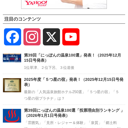
注目のコンテンツ
Facebook
Instagram
X
YouTube
Channel
第39回「にっぽんの温泉100選」発表！（2025年12月
15日号発表）
1位草津、２位下呂、３位道後
2025年度「５つ星の宿」発表！（2025年12月15日号発
表）
最新の「人気温泉旅館ホテル250選」「５つ星の宿」「５
つ星の宿プラチナ」は？
第39回にっぽんの温泉100選「投票理由別ランキング 」
（2026年1月1日号発表）
「雰囲気」「見所・レジャー＆体験」「泉質」「郷土料