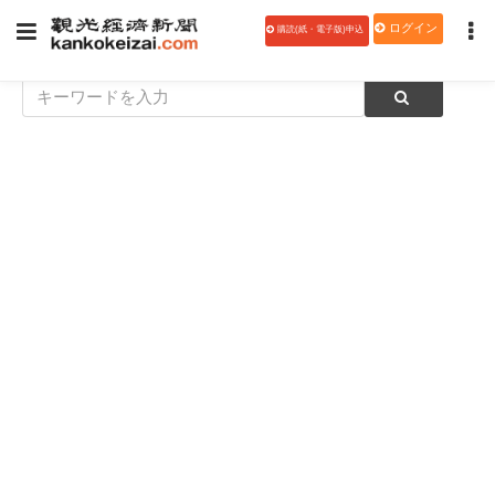
ログイン
購読(紙・電子版)申込