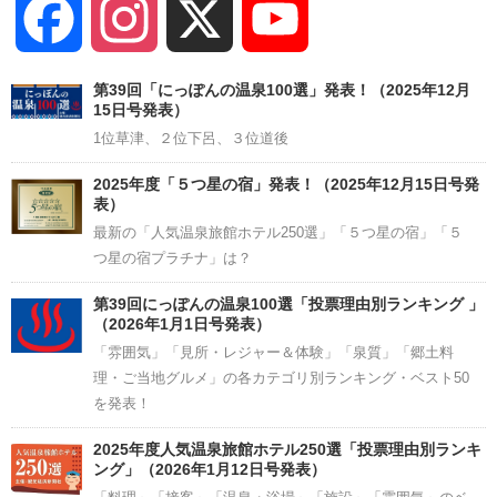
Facebook
Instagram
X
YouTube
Channel
第39回「にっぽんの温泉100選」発表！（2025年12月
15日号発表）
1位草津、２位下呂、３位道後
2025年度「５つ星の宿」発表！（2025年12月15日号発
表）
最新の「人気温泉旅館ホテル250選」「５つ星の宿」「５
つ星の宿プラチナ」は？
第39回にっぽんの温泉100選「投票理由別ランキング 」
（2026年1月1日号発表）
「雰囲気」「見所・レジャー＆体験」「泉質」「郷土料
理・ご当地グルメ」の各カテゴリ別ランキング・ベスト50
を発表！
2025年度人気温泉旅館ホテル250選「投票理由別ランキ
ング」（2026年1月12日号発表）