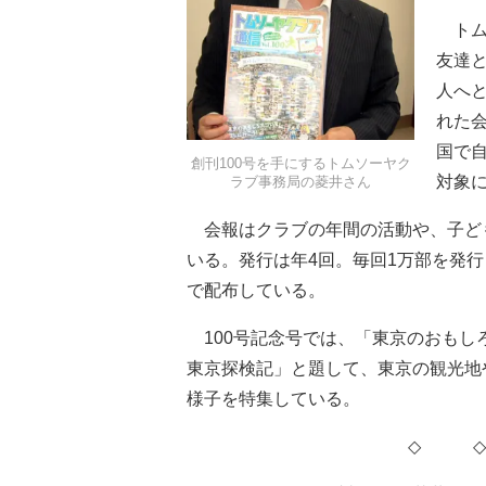
トム
友達
人へと
れた
国で
創刊100号を手にするトムソーヤク
対象
ラブ事務局の菱井さん
会報はクラブの年間の活動や、子ど
いる。発行は年4回。毎回1万部を発
で配布している。
100号記念号では、「東京のおもし
東京探検記」と題して、東京の観光地
様子を特集している。
◇ 