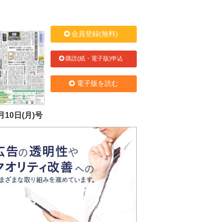
会員登録(無料)
購読(紙・電子版)申込
電子版を読む
月10日(月)号