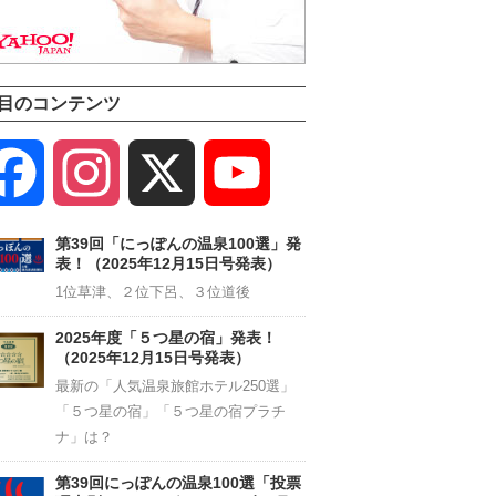
目のコンテンツ
Facebook
Instagram
X
YouTube
Channel
第39回「にっぽんの温泉100選」発
表！（2025年12月15日号発表）
1位草津、２位下呂、３位道後
2025年度「５つ星の宿」発表！
（2025年12月15日号発表）
最新の「人気温泉旅館ホテル250選」
「５つ星の宿」「５つ星の宿プラチ
ナ」は？
第39回にっぽんの温泉100選「投票