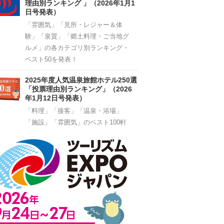
理由別ランキング 」（2026年1月1
日号発表）
「雰囲気」「見所・レジャー＆体
験」「泉質」「郷土料理・ご当地グ
ルメ」の各カテゴリ別ランキング・
ベスト50を発表！
2025年度人気温泉旅館ホテル250選
「投票理由別ランキング」（2026
年1月12日号発表）
「料理」「接客」「温泉・浴場」
「施設」「雰囲気」のベスト100軒