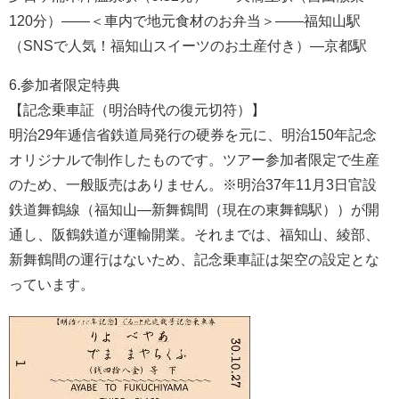
120分）――＜車内で地元食材のお弁当＞――福知山駅
（SNSで人気！福知山スイーツのお土産付き）―京都駅
6.参加者限定特典
【記念乗車証（明治時代の復元切符）】
明治29年逓信省鉄道局発行の硬券を元に、明治150年記念
オリジナルで制作したものです。ツアー参加者限定で生産
のため、一般販売はありません。※明治37年11月3日官設
鉄道舞鶴線（福知山―新舞鶴間（現在の東舞鶴駅））が開
通し、阪鶴鉄道が運輸開業。それまでは、福知山、綾部、
新舞鶴間の運行はないため、記念乗車証は架空の設定とな
っています。