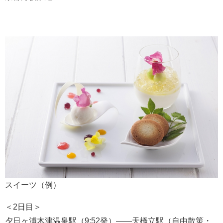
スイーツ（例）
＜2日目＞
夕日ヶ浦木津温泉駅（9:52発）――天橋立駅（自由散策・