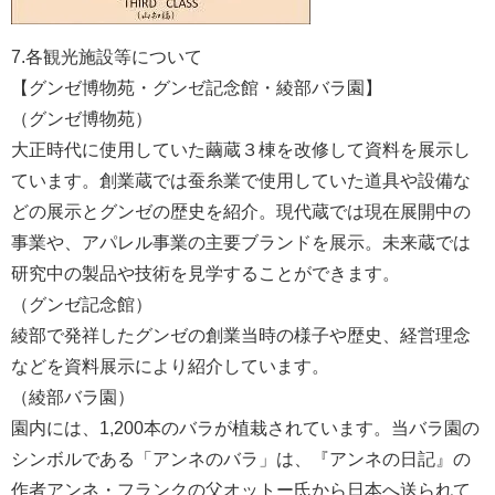
7.各観光施設等について
【グンゼ博物苑・グンゼ記念館・綾部バラ園】
（グンゼ博物苑）
大正時代に使用していた繭蔵３棟を改修して資料を展示し
ています。創業蔵では蚕糸業で使用していた道具や設備な
どの展示とグンゼの歴史を紹介。現代蔵では現在展開中の
事業や、アパレル事業の主要ブランドを展示。未来蔵では
研究中の製品や技術を見学することができます。
（グンゼ記念館）
綾部で発祥したグンゼの創業当時の様子や歴史、経営理念
などを資料展示により紹介しています。
（綾部バラ園）
園内には、1,200本のバラが植栽されています。当バラ園の
シンボルである「アンネのバラ」は、『アンネの日記』の
作者アンネ・フランクの父オットー氏から日本へ送られて