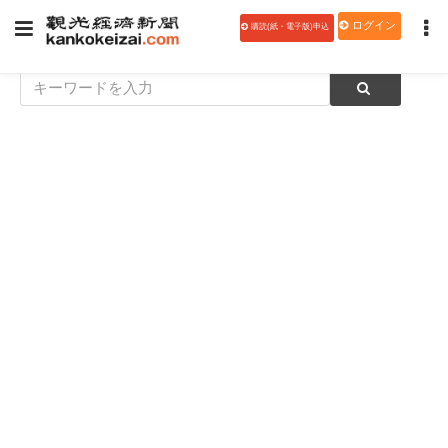
ログイン
購読(紙・電子版)申込