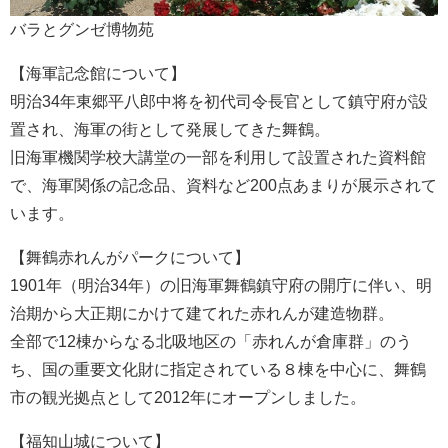
バラとグンゼ博物苑
【海軍記念館について】
明治34年東郷平八郎中将を初代司令長官として鎮守府が設
置され、海軍の街として発展してきた舞鶴。
旧海軍機関学校大講堂の一部を利用して設置された資料館
で、海軍関係の記念品、資料など200点あまりが展示されて
います。
【舞鶴赤れんがパークについて】
1901年（明治34年）の旧海軍舞鶴鎮守府の開庁に伴い、明
治期から大正期にかけて建てれた赤れんが建造物群。
全部で12棟からなる北吸地区の「赤れんが倉庫群」のう
ち、国の重要文化財に指定されている８棟を中心に、舞鶴
市の観光拠点として2012年にオープンしました。
【福知山城について】