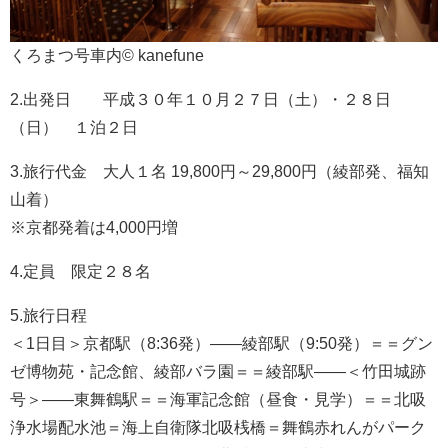
くろまつ号車内© kanefune
2.出発日 平成３０年１０月２７日（土）・２８日
（日） １泊２日
3.旅行代金 大人１名 19,800円～29,800円（綾部発、福知
山着）
※京都発着は4,000円増
4.定員 限定２８名
5.旅行日程
＜1日目＞京都駅（8:36発）――綾部駅（9:50発）＝＝グン
ゼ博物苑・記念館、綾部バラ園＝＝綾部駅――＜竹田城跡
号＞――東舞鶴駅＝＝海軍記念館（昼食・見学）＝＝北吸
浄水場配水池＝海上自衛隊北吸桟橋＝舞鶴赤れんがパーク