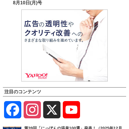
8月10日(月)号
注目のコンテンツ
Facebook
Instagram
X
YouTube
Channel
第39回「にっぽんの温泉100選」発表！（2025年12月