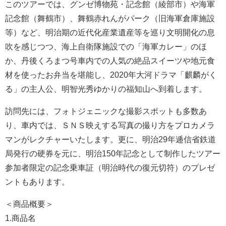
このツアーでは、グンゼ博物苑・記念館（綾部市）や海軍
記念館（舞鶴市）、舞鶴赤れんがパーク（旧海軍倉庫施設
等）など、明治期の近代化産業遺産等を巡り文明開化の息
吹を感じつつ、海上自衛隊施設での「海軍カレー」のほ
か、丹後くろまつ号車内での人気の絶品スイーツや地元食
材を使ったお弁当を堪能し、2020年大河ドラマ「麒麟がく
る」の主人公、明智光秀ゆかりの福知山へ到着します。
訪問先には、フォトジェニックな撮影スポットも多数あ
り、車内では、ＳＮＳ映えする写真の撮り方をプロカメラ
マンがレクチャーいたします。更に、明治29年逓信省鉄道
局発行の硬券を元に、明治150年記念として制作したツアー
参加者限定の記念乗車証（明治時代の復元切符）のプレゼ
ントもあります。
＜商品概要＞
1.商品名