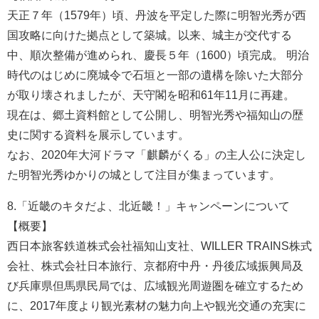
天正７年（1579年）頃、丹波を平定した際に明智光秀が西
国攻略に向けた拠点として築城。以来、城主が交代する
中、順次整備が進められ、慶長５年（1600）頃完成。 明治
時代のはじめに廃城令で石垣と一部の遺構を除いた大部分
が取り壊されましたが、天守閣を昭和61年11月に再建。
現在は、郷土資料館として公開し、明智光秀や福知山の歴
史に関する資料を展示しています。
なお、2020年大河ドラマ「麒麟がくる」の主人公に決定し
た明智光秀ゆかりの城として注目が集まっています。
8.「近畿のキタだよ、北近畿！」キャンペーンについて
【概要】
西日本旅客鉄道株式会社福知山支社、WILLER TRAINS株式
会社、株式会社日本旅行、京都府中丹・丹後広域振興局及
び兵庫県但馬県民局では、広域観光周遊圏を確立するため
に、2017年度より観光素材の魅力向上や観光交通の充実に