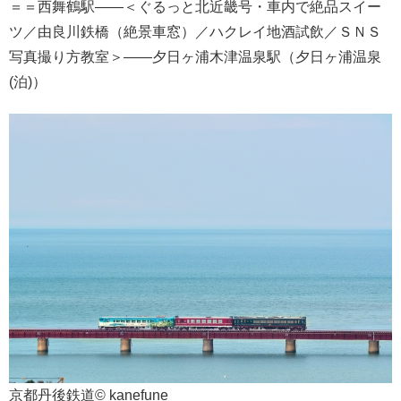
＝＝西舞鶴駅――＜ぐるっと北近畿号・車内で絶品スイー
ツ／由良川鉄橋（絶景車窓）／ハクレイ地酒試飲／ＳＮＳ
写真撮り方教室＞――夕日ヶ浦木津温泉駅（夕日ヶ浦温泉
(泊)）
京都丹後鉄道© kanefune