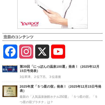
注目のコンテンツ
Facebook
Instagram
X
YouTube
Channel
第39回「にっぽんの温泉100選」発表！（2025年12月
15日号発表）
1位草津、２位下呂、３位道後
2025年度「５つ星の宿」発表！（2025年12月15日号発
表）
最新の「人気温泉旅館ホテル250選」「５つ星の宿」「５
つ星の宿プラチナ」は？