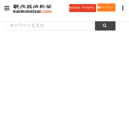
ログイン
購読(紙・電子版)申込