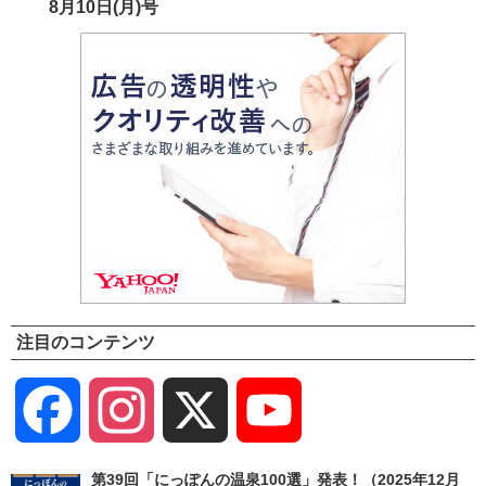
8月10日(月)号
注目のコンテンツ
Facebook
Instagram
X
YouTube
Channel
第39回「にっぽんの温泉100選」発表！（2025年12月