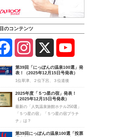
目のコンテンツ
Facebook
Instagram
X
YouTube
Channel
第39回「にっぽんの温泉100選」発
表！（2025年12月15日号発表）
1位草津、２位下呂、３位道後
2025年度「５つ星の宿」発表！
（2025年12月15日号発表）
最新の「人気温泉旅館ホテル250選」
「５つ星の宿」「５つ星の宿プラチ
ナ」は？
第39回にっぽんの温泉100選「投票