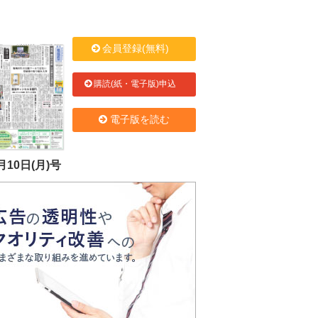
会員登録(無料)
購読(紙・電子版)申込
電子版を読む
月10日(月)号