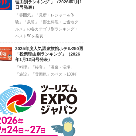
理由別ランキング 」（2026年1月1
日号発表）
「雰囲気」「見所・レジャー＆体
験」「泉質」「郷土料理・ご当地グ
ルメ」の各カテゴリ別ランキング・
ベスト50を発表！
2025年度人気温泉旅館ホテル250選
「投票理由別ランキング」（2026
年1月12日号発表）
「料理」「接客」「温泉・浴場」
「施設」「雰囲気」のベスト100軒