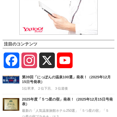
注目のコンテンツ
Facebook
Instagram
X
YouTube
Channel
第39回「にっぽんの温泉100選」発表！（2025年12月
15日号発表）
1位草津、２位下呂、３位道後
2025年度「５つ星の宿」発表！（2025年12月15日号発
表）
最新の「人気温泉旅館ホテル250選」「５つ星の宿」「５
つ星の宿プラチナ」は？