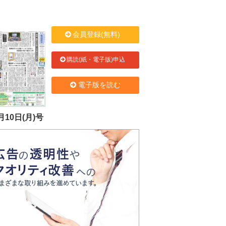
会員登録(無料)
購読(紙・電子版)申込
電子版を読む
月10日(月)号