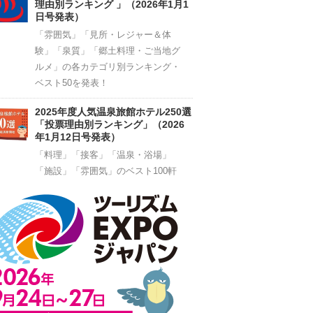
理由別ランキング 」（2026年1月1
日号発表）
「雰囲気」「見所・レジャー＆体
験」「泉質」「郷土料理・ご当地グ
ルメ」の各カテゴリ別ランキング・
ベスト50を発表！
2025年度人気温泉旅館ホテル250選
「投票理由別ランキング」（2026
年1月12日号発表）
「料理」「接客」「温泉・浴場」
「施設」「雰囲気」のベスト100軒