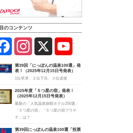
目のコンテンツ
Facebook
Instagram
X
YouTube
Channel
第39回「にっぽんの温泉100選」発
表！（2025年12月15日号発表）
1位草津、２位下呂、３位道後
2025年度「５つ星の宿」発表！
（2025年12月15日号発表）
最新の「人気温泉旅館ホテル250選」
「５つ星の宿」「５つ星の宿プラチ
ナ」は？
第39回にっぽんの温泉100選「投票