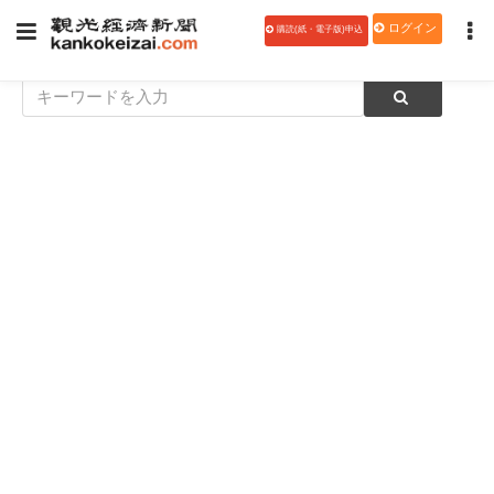
ログイン
購読(紙・電子版)申込