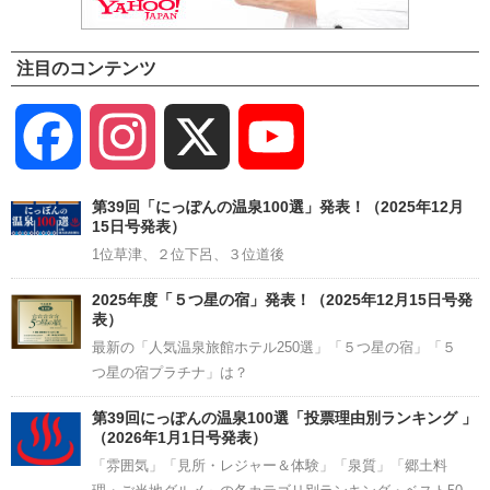
注目のコンテンツ
Facebook
Instagram
X
YouTube
Channel
第39回「にっぽんの温泉100選」発表！（2025年12月
15日号発表）
1位草津、２位下呂、３位道後
2025年度「５つ星の宿」発表！（2025年12月15日号発
表）
最新の「人気温泉旅館ホテル250選」「５つ星の宿」「５
つ星の宿プラチナ」は？
第39回にっぽんの温泉100選「投票理由別ランキング 」
（2026年1月1日号発表）
「雰囲気」「見所・レジャー＆体験」「泉質」「郷土料