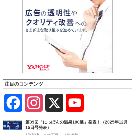
注目のコンテンツ
Facebook
Instagram
X
YouTube
Channel
第39回「にっぽんの温泉100選」発表！（2025年12月
15日号発表）