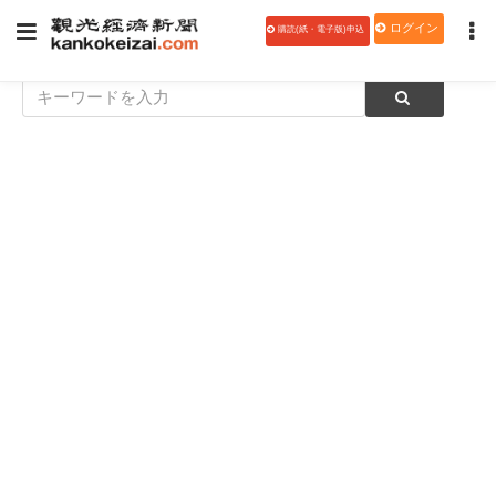
ログイン
購読(紙・電子版)申込