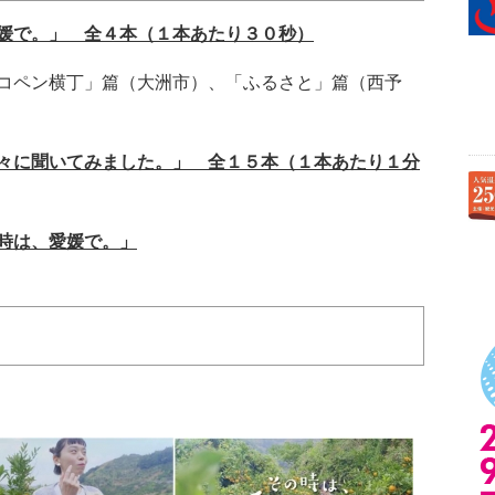
媛で。」 全４本（１本あたり３０秒）
コペン横丁」篇（大洲市）、「ふるさと」篇（西予
々に聞いてみました。」 全１５本（１本あたり１分
時は、愛媛で。」