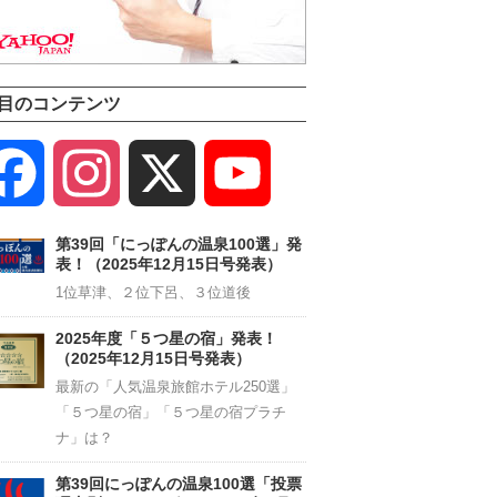
目のコンテンツ
Facebook
Instagram
X
YouTube
Channel
第39回「にっぽんの温泉100選」発
表！（2025年12月15日号発表）
1位草津、２位下呂、３位道後
2025年度「５つ星の宿」発表！
（2025年12月15日号発表）
最新の「人気温泉旅館ホテル250選」
「５つ星の宿」「５つ星の宿プラチ
ナ」は？
第39回にっぽんの温泉100選「投票