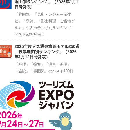
理由別ランキング 」（2026年1月1
日号発表）
「雰囲気」「見所・レジャー＆体
験」「泉質」「郷土料理・ご当地グ
ルメ」の各カテゴリ別ランキング・
ベスト50を発表！
2025年度人気温泉旅館ホテル250選
「投票理由別ランキング」（2026
年1月12日号発表）
「料理」「接客」「温泉・浴場」
「施設」「雰囲気」のベスト100軒