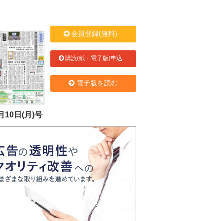
会員登録(無料)
購読(紙・電子版)申込
電子版を読む
月10日(月)号