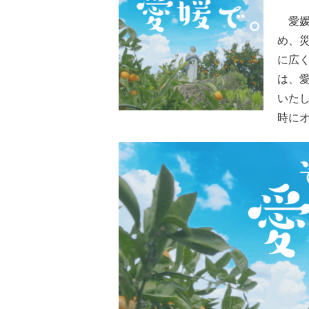
愛媛
め、
に広
は、愛
いた
時に