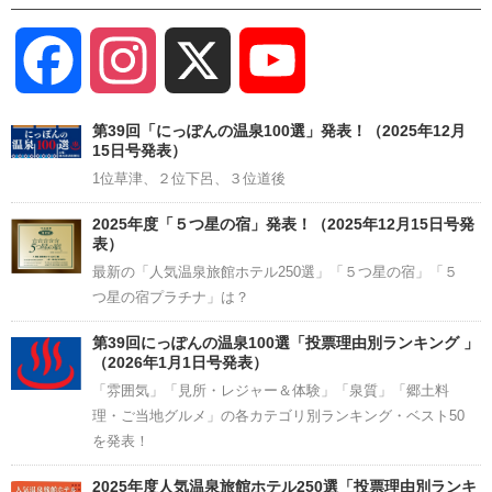
Facebook
Instagram
X
YouTube
Channel
第39回「にっぽんの温泉100選」発表！（2025年12月
15日号発表）
1位草津、２位下呂、３位道後
2025年度「５つ星の宿」発表！（2025年12月15日号発
表）
最新の「人気温泉旅館ホテル250選」「５つ星の宿」「５
つ星の宿プラチナ」は？
第39回にっぽんの温泉100選「投票理由別ランキング 」
（2026年1月1日号発表）
「雰囲気」「見所・レジャー＆体験」「泉質」「郷土料
理・ご当地グルメ」の各カテゴリ別ランキング・ベスト50
を発表！
2025年度人気温泉旅館ホテル250選「投票理由別ランキ