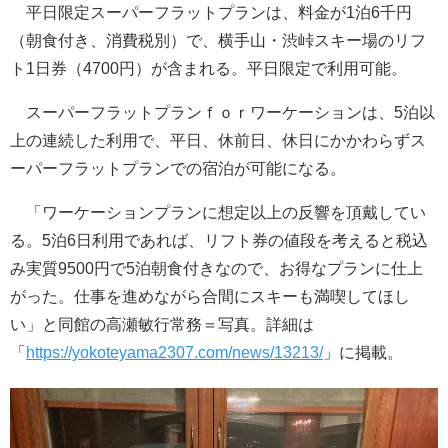
平日限定スーパーフラットプランは、料金が1泊6千円
（朝食付き、消費税別）で、横手山・渋峠スキー場のリフ
ト1日券（4700円）が含まれる。平日限定で利用可能。
スーパーフラットプランｆｏｒワーケーションは、5泊以
上の連続した利用で、平日、休前日、休日にかかわらずス
ーパーフラットプランでの宿泊が可能になる。
「ワーケーションプランに想定以上の反響を頂戴してい
る。5泊6日利用であれば、リフト券の値段を考えると税込
み実質9500円で5泊朝食付きなので、お得なプランに仕上
がった。仕事を進めながら合間にスキーも満喫してほし
い」と同館の高瀬敏行常務＝写真。詳細は
「
https://yokoteyama2307.com/news/13213/
」に掲載。