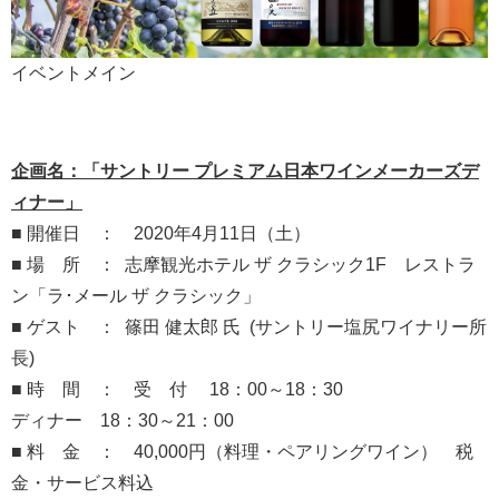
イベントメイン
企画名：「サントリー プレミアム日本ワインメーカーズデ
ィナー」
■ 開催日 ： 2020年4月11日（土）
■ 場 所 ： 志摩観光ホテル ザ クラシック1F レストラ
ン「ラ･メール ザ クラシック」
■ ゲスト ： 篠田 健太郎 氏 (サントリー塩尻ワイナリー所
長)
■ 時 間 ： 受 付 18：00～18：30
ディナー 18：30～21：00
■ 料 金 ： 40,000円（料理・ペアリングワイン） 税
金・サービス料込