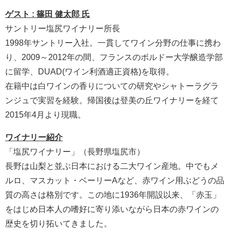
ゲスト : 篠田 健太郎 氏
サントリー塩尻ワイナリー所長
1998年サントリー入社。一貫してワイン分野の仕事に携わ
り、2009～2012年の間、フランスのボルドー大学醸造学部
に留学、DUAD(ワイン利酒適正資格)を取得。
在籍中は白ワインの香りについての研究やシャトーラグラ
ンジュで実習を経験。帰国後は登美の丘ワイナリーを経て
2015年4月より現職。
ワイナリー紹介
「塩尻ワイナリー」（長野県塩尻市）
長野は山梨と並ぶ日本における二大ワイン産地。中でもメ
ルロ、マスカット・ベーリーAなど、赤ワイン用ぶどうの品
質の高さは格別です。この地に1936年開設以来、「赤玉」
をはじめ日本人の嗜好に寄り添いながら日本の赤ワインの
歴史を切り拓いてきました。