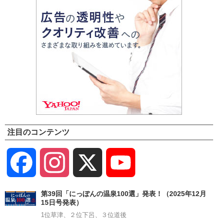
注目のコンテンツ
Facebook
Instagram
X
YouTube
Channel
第39回「にっぽんの温泉100選」発表！（2025年12月
15日号発表）
1位草津、２位下呂、３位道後