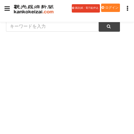
ログイン
購読(紙・電子版)申込