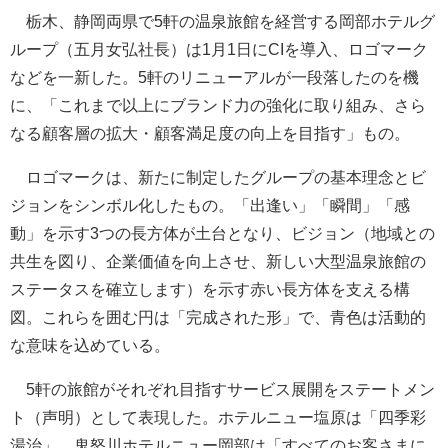
栃木、静岡両県で5軒の温泉旅館を経営する岡部ホテルグ
ループ（五月女弘社長）は1月1日にCIを導入、ロゴマーク
などを一新した。5軒のリニューアルが一段落したのを機
に、「これまで以上にブランド力の強化に取り組み、さら
なる顧客層の拡大・顧客満足度の向上を目指す」もの。
ロゴマークは、新たに制定したグループの基本理念とビ
ジョンをシンボル化したもの。「出逢い」「瞬間」「感
動」を示す3つの長方体が土台となり、ビジョン（地域との
共生を図り、企業価値を向上させ、新しい大型温泉旅館の
ステータスを確立します）を示す赤い長方体を支える構
図。これらを囲む円は「完成された形」で、青色は活動的
な意味を込めている。
5軒の旅館がそれぞれ目指すサービス展開をステートメン
ト（声明）として表現した。ホテルニュー塩原は「四季彩
湯治」、鬼怒川ホテルニュー岡部は「すべてのお客さまに