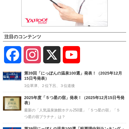
注目のコンテンツ
Facebook
Instagram
X
YouTube
Channel
第39回「にっぽんの温泉100選」発表！（2025年12月
15日号発表）
1位草津、２位下呂、３位道後
2025年度「５つ星の宿」発表！（2025年12月15日号発
表）
最新の「人気温泉旅館ホテル250選」「５つ星の宿」「５
つ星の宿プラチナ」は？
第39回にっぽんの温泉100選「投票理由別ランキング 」