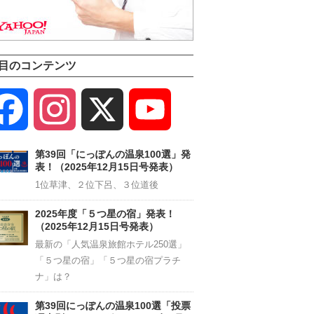
目のコンテンツ
Facebook
Instagram
X
YouTube
Channel
第39回「にっぽんの温泉100選」発
表！（2025年12月15日号発表）
1位草津、２位下呂、３位道後
2025年度「５つ星の宿」発表！
（2025年12月15日号発表）
最新の「人気温泉旅館ホテル250選」
「５つ星の宿」「５つ星の宿プラチ
ナ」は？
第39回にっぽんの温泉100選「投票