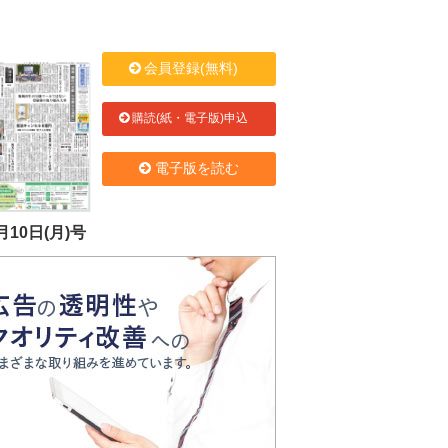
会員登録(無料)
購読(紙・電子版)申込
電子版を読む
月10日(月)号