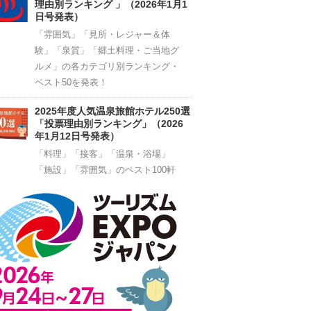
理由別ランキング 」（2026年1月1
日号発表）
「雰囲気」「見所・レジャー＆体
験」「泉質」「郷土料理・ご当地グ
ルメ」の各カテゴリ別ランキング・
ベスト50を発表！
2025年度人気温泉旅館ホテル250選
「投票理由別ランキング」（2026
年1月12日号発表）
「料理」「接客」「温泉・浴場」
「施設」「雰囲気」のベスト100軒