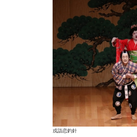
戎詣恋釣針