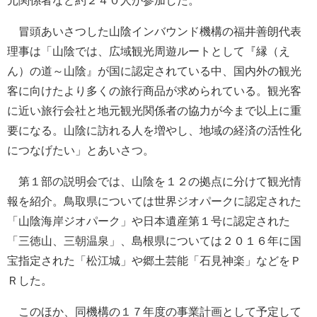
元関係者など約２４０人が参加した。
冒頭あいさつした山陰インバウンド機構の福井善朗代表
理事は「山陰では、広域観光周遊ルートとして『縁（え
ん）の道～山陰』が国に認定されている中、国内外の観光
客に向けたより多くの旅行商品が求められている。観光客
に近い旅行会社と地元観光関係者の協力が今まで以上に重
要になる。山陰に訪れる人を増やし、地域の経済の活性化
につなげたい」とあいさつ。
第１部の説明会では、山陰を１２の拠点に分けて観光情
報を紹介。鳥取県については世界ジオパークに認定された
「山陰海岸ジオパーク」や日本遺産第１号に認定された
「三徳山、三朝温泉」、島根県については２０１６年に国
宝指定された「松江城」や郷土芸能「石見神楽」などをＰ
Ｒした。
このほか、同機構の１７年度の事業計画として予定して