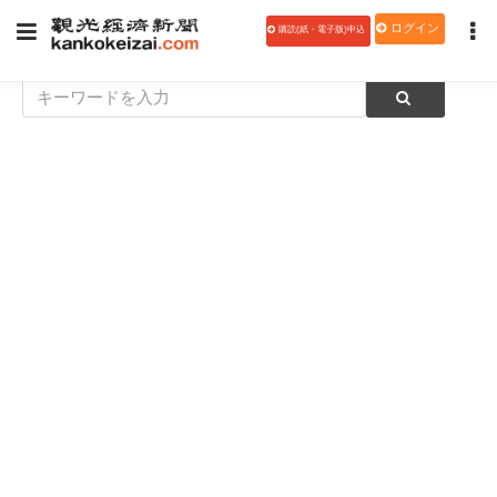
ログイン
購読(紙・電子版)申込