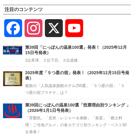
注目のコンテンツ
Facebook
Instagram
X
YouTube
Channel
第39回「にっぽんの温泉100選」発表！（2025年12月
15日号発表）
1位草津、２位下呂、３位道後
2025年度「５つ星の宿」発表！（2025年12月15日号発
表）
最新の「人気温泉旅館ホテル250選」「５つ星の宿」「５
つ星の宿プラチナ」は？
第39回にっぽんの温泉100選「投票理由別ランキング 」
（2026年1月1日号発表）
「雰囲気」「見所・レジャー＆体験」「泉質」「郷土料
理・ご当地グルメ」の各カテゴリ別ランキング・ベスト50
を発表！